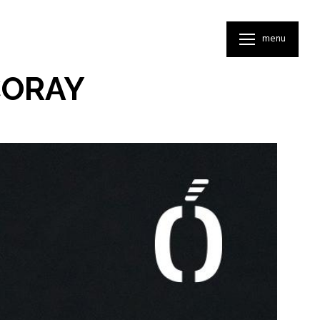
menu
CORAY